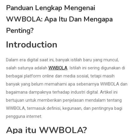
Panduan Lengkap Mengenai
WWBOLA: Apa Itu Dan Mengapa
Penting?
Introduction
Dalam era digital saat ini, banyak istilah baru yang muncul,
salah satunya adalah
WWBOLA
. Istilah ini sering digunakan di
berbagai platform online dan media sosial, tetapi masih
banyak yang belum memahami apa sebenarnya WWBOLA dan
bagaimana dampaknya terhadap industri digital. Artikel ini
bertujuan untuk memberikan penjelasan mendalam tentang
WWBOLA, termasuk definisi, kegunaan, dan pentingnya bagi
pengguna internet.
Apa itu WWBOLA?