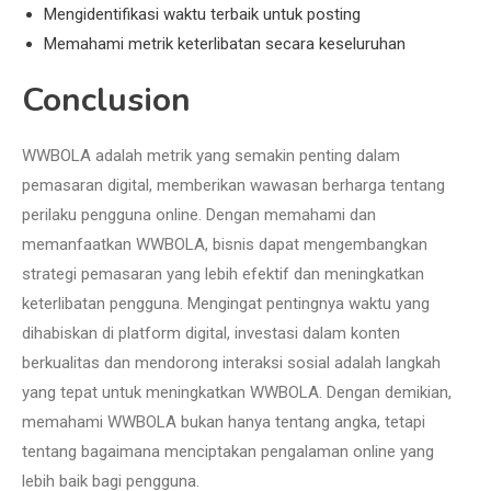
Mengidentifikasi waktu terbaik untuk posting
Memahami metrik keterlibatan secara keseluruhan
Conclusion
WWBOLA adalah metrik yang semakin penting dalam
pemasaran digital, memberikan wawasan berharga tentang
perilaku pengguna online. Dengan memahami dan
memanfaatkan WWBOLA, bisnis dapat mengembangkan
strategi pemasaran yang lebih efektif dan meningkatkan
keterlibatan pengguna. Mengingat pentingnya waktu yang
dihabiskan di platform digital, investasi dalam konten
berkualitas dan mendorong interaksi sosial adalah langkah
yang tepat untuk meningkatkan WWBOLA. Dengan demikian,
memahami WWBOLA bukan hanya tentang angka, tetapi
tentang bagaimana menciptakan pengalaman online yang
lebih baik bagi pengguna.