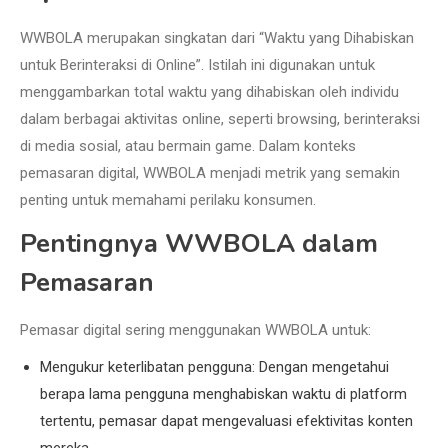
WWBOLA merupakan singkatan dari “Waktu yang Dihabiskan
untuk Berinteraksi di Online”. Istilah ini digunakan untuk
menggambarkan total waktu yang dihabiskan oleh individu
dalam berbagai aktivitas online, seperti browsing, berinteraksi
di media sosial, atau bermain game. Dalam konteks
pemasaran digital, WWBOLA menjadi metrik yang semakin
penting untuk memahami perilaku konsumen.
Pentingnya WWBOLA dalam
Pemasaran
Pemasar digital sering menggunakan WWBOLA untuk:
Mengukur keterlibatan pengguna: Dengan mengetahui
berapa lama pengguna menghabiskan waktu di platform
tertentu, pemasar dapat mengevaluasi efektivitas konten