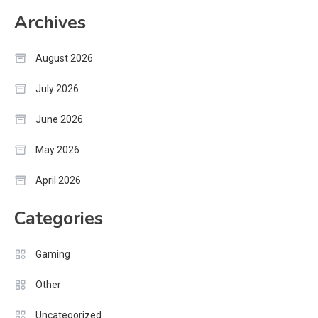
Archives
August 2026
July 2026
June 2026
May 2026
April 2026
Categories
Gaming
Other
Uncategorized