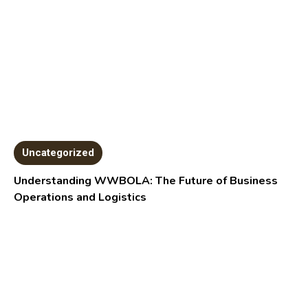
Uncategorized
Understanding WWBOLA: The Future of Business
Operations and Logistics